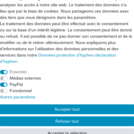
A propos de nous
analyser les accès à notre site web. Le traitement des données n'a
Mon compte
lieu que par le biais de cookies. Nous partageons ces données avec
Contact
des tiers que nous désignons dans les paramètres.
Le traitement des données peut être effectué avec le consentement
ou sur la base d'un intérêt légitime. Le consentement peut être donné
ou refusé. Il est possible de ne pas donner son consentement et de le
Droit de rétractation­
Formulaire de rétractation­
modifier ou de le retirer ultérieurement. Nous expliquons plus
d'informations sur l'utilisation des données personnelles et des
services dans notre
Données:protection d'hyphen:déclaration
Mentions légales
d'hyphen
.
Essentiel
Données:protection des hyphes:déclaration des hyphes
Médias externes
PayPal
Fonctionnel
CONDITIONS GÉNÉRALES DE VENTE
Contact
Autres paramètres
Accepter tout
Copyright 2022 - 2025
Florian Mich; aune-store.com;
Tous
Refuser tout
droits réservés
.
Accepter la sélection