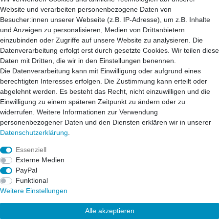
Zubehör
Website und verarbeiten personenbezogene Daten von
Besucher:innen unserer Webseite (z.B. IP-Adresse), um z.B. Inhalte
Service
und Anzeigen zu personalisieren, Medien von Drittanbietern
Versand
einzubinden oder Zugriffe auf unsere Website zu analysieren. Die
Zahlung
Datenverarbeitung erfolgt erst durch gesetzte Cookies. Wir teilen diese
Garantie
Daten mit Dritten, die wir in den Einstellungen benennen.
Downloads
Die Datenverarbeitung kann mit Einwilligung oder aufgrund eines
berechtigten Interesses erfolgen. Die Zustimmung kann erteilt oder
Aune-Store
abgelehnt werden. Es besteht das Recht, nicht einzuwilligen und die
Über Uns
Einwilligung zu einem späteren Zeitpunkt zu ändern oder zu
Mein Konto
widerrufen. Weitere Informationen zur Verwendung
Kontakt
personenbezogener Daten und den Diensten erklären wir in unserer
Daten­schutz­erklärung
.
Essenziell
Widerrufs­recht
Widerrufs­formular
Impressum
Externe Medien
PayPal
Funktional
Daten­schutz­erklärung
AGB
Kontakt
Weitere Einstellungen
Alle akzeptieren