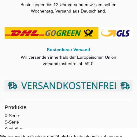
Bestellungen bis
12 Uhr ver
senden wir am selben
Wochentag. Versand aus Deutschland.
Kostenloser Versand
Wir versenden innerhalb der Europäischen Union
versandkostenfrei ab
59 €.
Produkte
X-Serie
S-Serie
Kopfhörer
Portable
Wir verwenden Cookies und ähnliche Technologien auf unserer