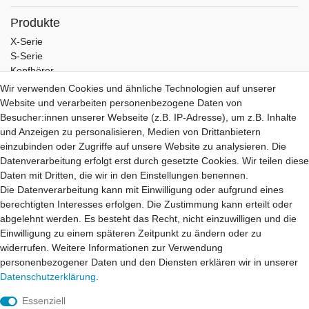
Produkte
X-Serie
S-Serie
Kopfhörer
Portable
Wir verwenden Cookies und ähnliche Technologien auf unserer
Zubehör
Website und verarbeiten personenbezogene Daten von
Besucher:innen unserer Webseite (z.B. IP-Adresse), um z.B. Inhalte
Service
und Anzeigen zu personalisieren, Medien von Drittanbietern
Versand
einzubinden oder Zugriffe auf unsere Website zu analysieren. Die
Zahlung
Datenverarbeitung erfolgt erst durch gesetzte Cookies. Wir teilen diese
Garantie
Daten mit Dritten, die wir in den Einstellungen benennen.
Downloads
Die Datenverarbeitung kann mit Einwilligung oder aufgrund eines
berechtigten Interesses erfolgen. Die Zustimmung kann erteilt oder
Aune-Store
abgelehnt werden. Es besteht das Recht, nicht einzuwilligen und die
Über Uns
Einwilligung zu einem späteren Zeitpunkt zu ändern oder zu
Mein Konto
widerrufen. Weitere Informationen zur Verwendung
Kontakt
personenbezogener Daten und den Diensten erklären wir in unserer
Daten­schutz­erklärung
.
Essenziell