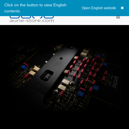
Click on the button to view English
0
Open English website
contents.
☰