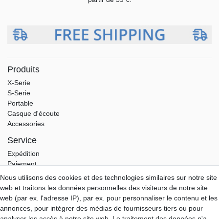
Produits
X-Serie
S-Serie
Portable
Casque d'écoute
Accessories
Service
Expédition
Paiement
Garantie
Nous utilisons des cookies et des technologies similaires sur notre site
Download
web et traitons les données personnelles des visiteurs de notre site
web (par ex. l'adresse IP), par ex. pour personnaliser le contenu et les
Aune-Store
annonces, pour intégrer des médias de fournisseurs tiers ou pour
A propos de nous
analyser les accès à notre site web. Le traitement des données n'a