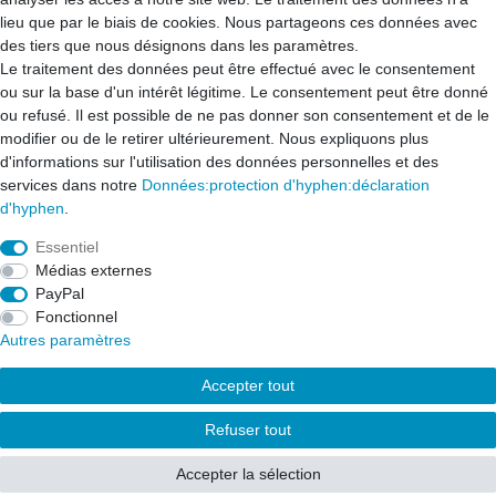
Mon compte
lieu que par le biais de cookies. Nous partageons ces données avec
Contact
des tiers que nous désignons dans les paramètres.
Le traitement des données peut être effectué avec le consentement
ou sur la base d'un intérêt légitime. Le consentement peut être donné
ou refusé. Il est possible de ne pas donner son consentement et de le
Droit de rétractation­
Formulaire de rétractation­
modifier ou de le retirer ultérieurement. Nous expliquons plus
d'informations sur l'utilisation des données personnelles et des
services dans notre
Données:protection d'hyphen:déclaration
Mentions légales
d'hyphen
.
Essentiel
Données:protection des hyphes:déclaration des hyphes
Médias externes
PayPal
Fonctionnel
CONDITIONS GÉNÉRALES DE VENTE
Contact
Autres paramètres
Accepter tout
Copyright 2022 - 2025
Florian Mich; aune-store.com;
Tous
Refuser tout
droits réservés
.
Accepter la sélection