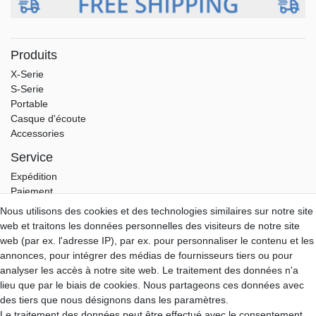
Produits
X-Serie
S-Serie
Portable
Casque d'écoute
Accessories
Service
Expédition
Paiement
Garantie
Nous utilisons des cookies et des technologies similaires sur notre site
Download
web et traitons les données personnelles des visiteurs de notre site
web (par ex. l'adresse IP), par ex. pour personnaliser le contenu et les
Aune-Store
annonces, pour intégrer des médias de fournisseurs tiers ou pour
A propos de nous
analyser les accès à notre site web. Le traitement des données n'a
Mon compte
lieu que par le biais de cookies. Nous partageons ces données avec
Contact
des tiers que nous désignons dans les paramètres.
Le traitement des données peut être effectué avec le consentement