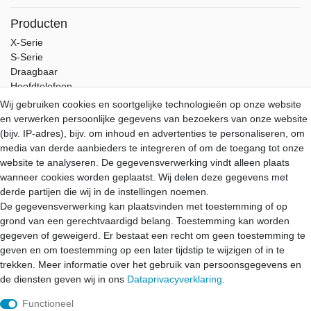
Producten
X-Serie
S-Serie
Draagbaar
Hoofdtelefoon
Accessoires
Wij gebruiken cookies en soortgelijke technologieën op onze website
en verwerken persoonlijke gegevens van bezoekers van onze website
Service
(bijv. IP-adres), bijv. om inhoud en advertenties te personaliseren, om
Verzending
media van derde aanbieders te integreren of om de toegang tot onze
Betaling
website te analyseren. De gegevensverwerking vindt alleen plaats
Garantie
wanneer cookies worden geplaatst. Wij delen deze gegevens met
Download
derde partijen die wij in de instellingen noemen.
De gegevensverwerking kan plaatsvinden met toestemming of op
Aune-Store
grond van een gerechtvaardigd belang. Toestemming kan worden
Mijn account
gegeven of geweigerd. Er bestaat een recht om geen toestemming te
Over ons
geven en om toestemming op een later tijdstip te wijzigen of in te
Contact
trekken. Meer informatie over het gebruik van persoonsgegevens en
de diensten geven wij in ons
Data­privacy­verklaring
.
Functioneel