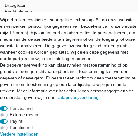
Draagbaar
Hoofdtelefoon
Accessoires
Wij gebruiken cookies en soortgelijke technologieën op onze website
en verwerken persoonlijke gegevens van bezoekers van onze website
Service
(bijv. IP-adres), bijv. om inhoud en advertenties te personaliseren, om
Verzending
media van derde aanbieders te integreren of om de toegang tot onze
Betaling
website te analyseren. De gegevensverwerking vindt alleen plaats
Garantie
wanneer cookies worden geplaatst. Wij delen deze gegevens met
Download
derde partijen die wij in de instellingen noemen.
De gegevensverwerking kan plaatsvinden met toestemming of op
Aune-Store
grond van een gerechtvaardigd belang. Toestemming kan worden
Mijn account
gegeven of geweigerd. Er bestaat een recht om geen toestemming te
Over ons
geven en om toestemming op een later tijdstip te wijzigen of in te
Contact
trekken. Meer informatie over het gebruik van persoonsgegevens en
de diensten geven wij in ons
Data­privacy­verklaring
.
Functioneel
Herroepings­recht
Herroepings­formulier
Impressum
Externe media
PayPal
Functioneel
Data­privacy­verklaring
Algemene voorwaarden
Contact
Verdere instellingen