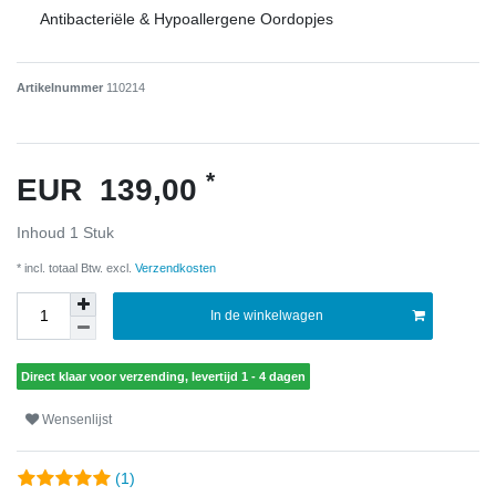
Antibacteriële & Hypoallergene Oordopjes
Artikelnummer
110214
*
EUR 139,00
Inhoud
1
Stuk
* incl. totaal Btw. excl.
Verzendkosten
In de winkelwagen
Direct klaar voor verzending, levertijd 1 - 4 dagen
Wensenlijst
(1)