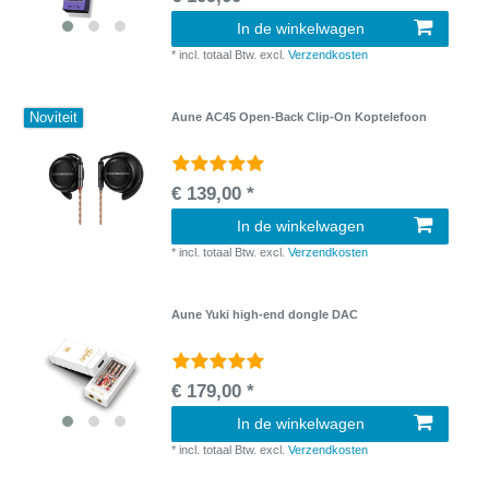
In de winkelwagen
*
incl. totaal Btw.
excl.
Verzendkosten
Noviteit
Aune AC45 Open-Back Clip-On Koptelefoon
€ 139,00 *
In de winkelwagen
*
incl. totaal Btw.
excl.
Verzendkosten
Aune Yuki high-end dongle DAC
€ 179,00 *
In de winkelwagen
*
incl. totaal Btw.
excl.
Verzendkosten