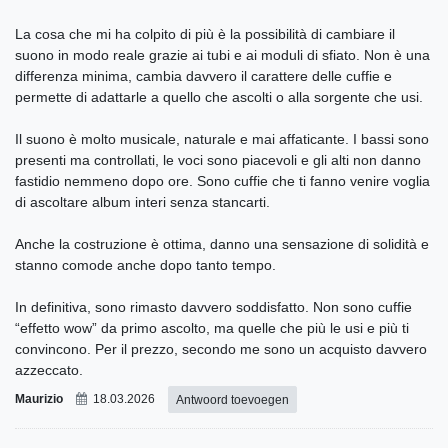
La cosa che mi ha colpito di più è la possibilità di cambiare il
suono in modo reale grazie ai tubi e ai moduli di sfiato. Non è una
differenza minima, cambia davvero il carattere delle cuffie e
permette di adattarle a quello che ascolti o alla sorgente che usi.
Il suono è molto musicale, naturale e mai affaticante. I bassi sono
presenti ma controllati, le voci sono piacevoli e gli alti non danno
fastidio nemmeno dopo ore. Sono cuffie che ti fanno venire voglia
di ascoltare album interi senza stancarti.
Anche la costruzione è ottima, danno una sensazione di solidità e
stanno comode anche dopo tanto tempo.
In definitiva, sono rimasto davvero soddisfatto. Non sono cuffie
“effetto wow” da primo ascolto, ma quelle che più le usi e più ti
convincono. Per il prezzo, secondo me sono un acquisto davvero
azzeccato.
Maurizio
18.03.2026
Antwoord toevoegen