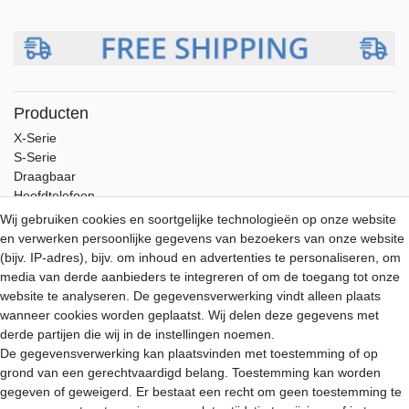
Producten
X-Serie
S-Serie
Draagbaar
Hoofdtelefoon
Accessoires
Wij gebruiken cookies en soortgelijke technologieën op onze website
en verwerken persoonlijke gegevens van bezoekers van onze website
Service
(bijv. IP-adres), bijv. om inhoud en advertenties te personaliseren, om
Verzending
media van derde aanbieders te integreren of om de toegang tot onze
Betaling
website te analyseren. De gegevensverwerking vindt alleen plaats
Garantie
wanneer cookies worden geplaatst. Wij delen deze gegevens met
Download
derde partijen die wij in de instellingen noemen.
De gegevensverwerking kan plaatsvinden met toestemming of op
Aune-Store
grond van een gerechtvaardigd belang. Toestemming kan worden
Mijn account
gegeven of geweigerd. Er bestaat een recht om geen toestemming te
Over ons