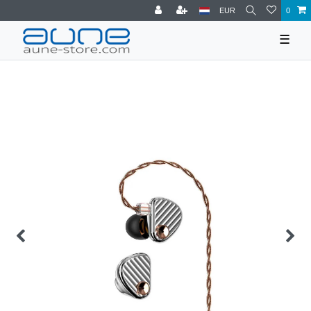
EUR
0
☰