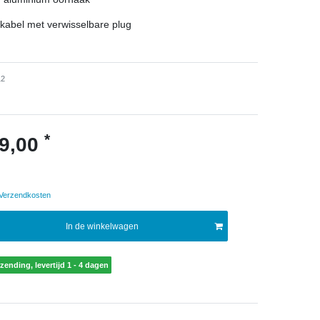
kabel met verwisselbare plug
12
*
9,00
Verzendkosten
In de winkelwagen
rzending, levertijd 1 - 4 dagen