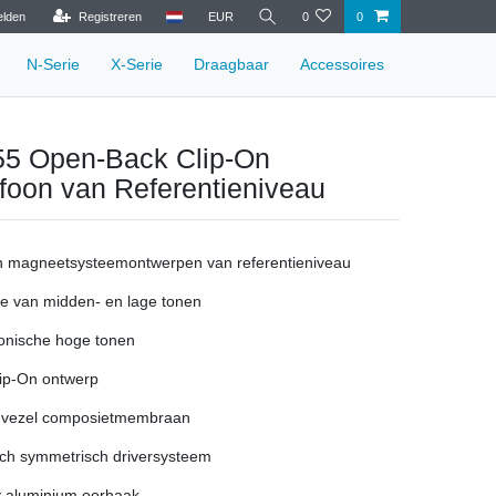
lden
Registreren
EUR
0
0
N‑Serie
X-Serie
Draagbaar
Accessoires
5 Open-Back Clip-On
foon van Referentieniveau
n magneetsysteemontwerpen van referentieniveau
e van midden- en lage tonen
onische hoge tonen
ip-On ontwerp
-vezel composietmembraan
h symmetrisch driversysteem
 aluminium oorhaak