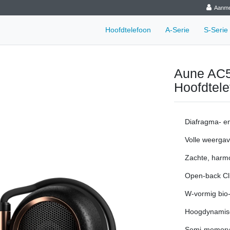
Aanme
Hoofdtelefoon
A-Serie
S-Serie
Aune AC5
Hoofdtele
Diafragma- e
Volle weergav
Zachte, harm
Open-back Cl
W-vormig bio
Hoogdynamisc
Semi-memory