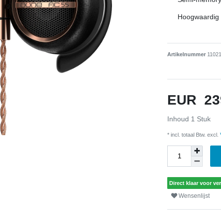
Hoogwaardig 
Artikelnummer
1102
EUR 23
Inhoud
1
Stuk
* incl. totaal Btw. excl.
Direct klaar voor ve
Wensenlijst